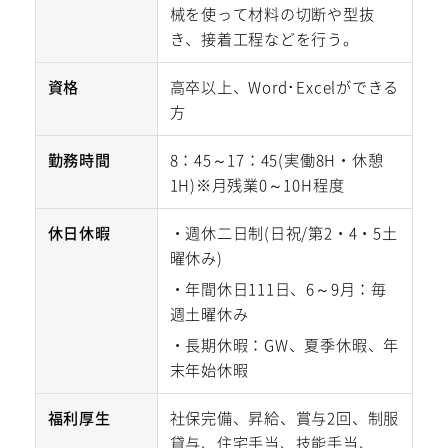
械を使って材料の切断や型抜
き、接着工程などを行う。
資格
高卒以上、Word･Excelができる
方
勤務時間
8：45～17：45(実働8H・休憩
1H)※月残業0～10H程度
休日休暇
・週休二日制(日祝/第2・4・5土
曜休み)
・年間休日111日、6～9月：毎
週土曜休み
・長期休暇：GW、夏季休暇、年
末年始休暇
福利厚生
社保完備、昇給、賞与2回、制服
貸与、住宅手当、技能手当、