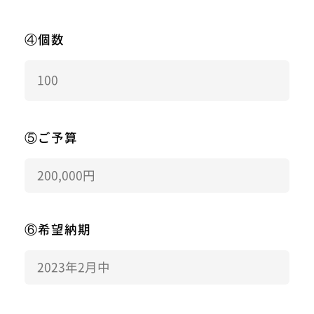
④個数
⑤ご予算
⑥希望納期