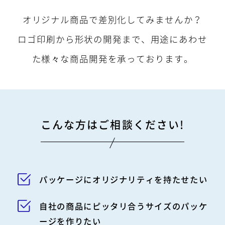
052-439-5951
TEL
オリジナル商品で差別化してみませんか？
ロゴ印刷から形状の開発まで、用途にあわせ
た様々な商品開発を承っております。
052-439-5951
営業時間 平日9:00～18:00
こんな方はご相談ください!
お問い合わせ・資料請求
24時間受付中
パッケージにオリジナリティを持たせたい
自社の商品にピッタリ合うサイズのパッケ
お見積もり依頼
ージを作りたい