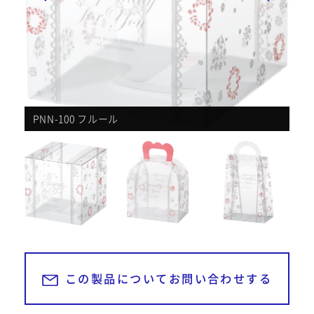
052-439-5951
TEL
052-439-5951
GB-100 フルール
SP-200 フルール
PC-100 フルール
AO-120 フルール
PNN-100 ミミ
GB-100 ミミ
SP-200 ミミ
AO-120 ミミ
PNN-100 フルール
営業時間 平日9:00～18:00
お問い合わせ・資料請求
24時間受付中
この製品についてお問い合わせする
お見積もり依頼