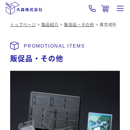
トップページ
製品紹介
販促品・その他
真空成形
大森の強み･技術
製品紹介
販促品・その他
OEM
会社概要
採用情報
新着情報