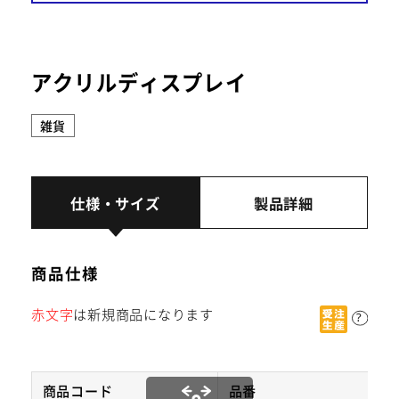
24時間受付中
アクリルディスプレイ
TAMATEBAKO
雑貨
仕様・サイズ
製品詳細
商品仕様
赤文字
は新規商品になります
商品コード
品番