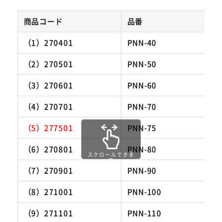
商品コード
品番
安定感のある立方体型なので積み重ねて陳列が可
（1）270401
PNN-40
能！幅広い商品に対応した定番型として、活躍の
場が見込めるアイテムです。
（2）270501
PNN-50
（3）270601
PNN-60
（4）270701
PNN-70
（5）277501
PNN-75
（6）270801
PNN-80
スクロールできま
す
（7）270901
PNN-90
（8）271001
PNN-100
（9）271101
PNN-110