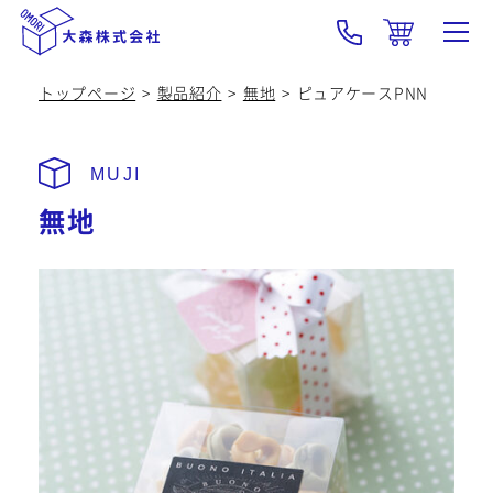
トップページ
製品紹介
無地
ピュアケースPNN
大森の強み･技術
製品紹介
無地
OEM
会社概要
採用情報
新着情報