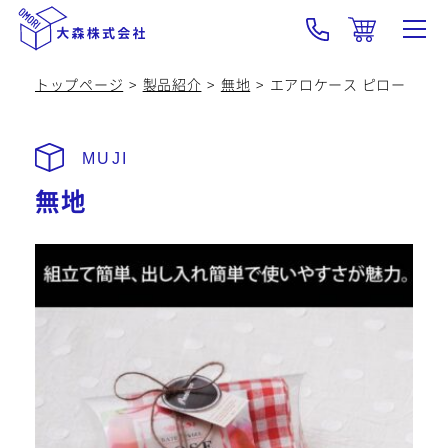
トップページ
製品紹介
無地
エアロケース ピロー
大森の強み･技術
製品紹介
無地
OEM
会社概要
採用情報
新着情報