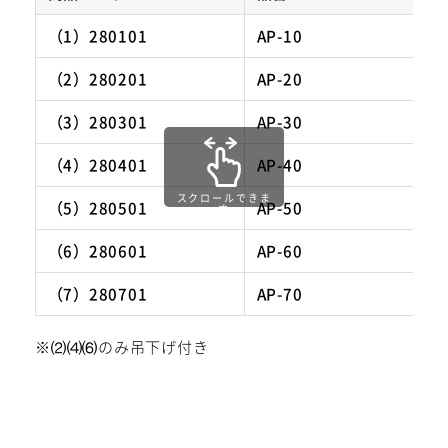
（1）280101
AP-10
（2）280201
AP-20
⑵⑷⑹は便利なフック掛けが付いています。
（3）280301
AP-30
（4）280401
AP-40
スクロールできま
（5）280501
AP-50
す
（6）280601
AP-60
（7）280701
AP-70
※⑵⑷⑹のみ吊下げ付き
組立て簡単、出し入れ簡単なので忙しい時でも時
間を取らせません！使いやすさもエアロケースの